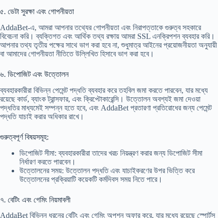
৫. ডেটা সুরক্ষা এবং গোপনীয়তা
AddaBet-এ, আমরা আপনার তথ্যের গোপনীয়তা এবং নিরাপত্তাকে গুরুত্ব সহকারে
বিবেচনা করি। ব্যক্তিগত এবং আর্থিক তথ্য রক্ষায় আমরা SSL এনক্রিপশন ব্যবহার করি।
আপনার তথ্য তৃতীয় পক্ষের সাথে ভাগ করা হবে না, শুধুমাত্র আইনের প্রয়োজনীয়তা অনুযায়ী
বা আমাদের গোপনীয়তা নীতিতে উল্লিখিত হিসাবে ভাগ করা হবে।
৬. ডিপোজিট এবং উত্তোলন
ব্যবহারকারীরা বিভিন্ন পেমেন্ট পদ্ধতি ব্যবহার করে তহবিল জমা করতে পারবেন, যার মধ্যে
রয়েছে কার্ড, ব্যাংক ট্রান্সফার, এবং ক্রিপ্টোকারেন্সি। উত্তোলন অবশ্যই জমা দেওয়া
পদ্ধতির মাধ্যমেই সম্পন্ন হতে হবে, এবং AddaBet প্রতারণা প্রতিরোধের জন্য পেমেন্ট
পদ্ধতি যাচাই করার অধিকার রাখে।
গুরুত্বপূর্ণ বিষয়সমূহ:
ডিপোজিট সীমা: ব্যবহারকারীরা তাদের খরচ নিয়ন্ত্রণ করার জন্য ডিপোজিট সীমা
নির্ধারণ করতে পারবেন।
উত্তোলনের সময়: উত্তোলন পদ্ধতি এবং যাচাইকরণের উপর ভিত্তি করে
উত্তোলনের প্রক্রিয়াটি কয়েকটি কর্মদিবস সময় নিতে পারে।
৭. বেটিং এবং গেমিং নিয়মাবলী
AddaBet বিভিন্ন ধরনের বেটিং এবং গেমিং অপশন অফার করে, যার মধ্যে রয়েছে স্পোর্টস