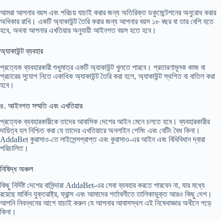
আমরা আপনার বয়স এবং পরিচয় যাচাই করার জন্য অতিরিক্ত ডকুমেন্টেশনের অনুরোধ করার
অধিকার রাখি। একটি অ্যাকাউন্ট তৈরি করার জন্য আপনার বয়স ১৮ বছর বা তার বেশি হতে
হবে, অথবা আপনার এখতিয়ার অনুযায়ী আইনগত বয়স হতে হবে।
অ্যাকাউন্ট ব্যবহার
প্রত্যেক ব্যবহারকারী শুধুমাত্র একটি অ্যাকাউন্ট খুলতে পারবে। প্রতারণামূলক কাজ বা
প্রচারের সুযোগ নিতে একাধিক অ্যাকাউন্ট তৈরি করা হলে, অ্যাকাউন্ট স্থগিত বা বাতিল করা
হবে।
৪. আইনগত সম্মতি এবং এখতিয়ার
প্রত্যেক ব্যবহারকারীকে তাদের আবাসিক দেশের আইন মেনে চলতে হবে। ব্যবহারকারীর
দায়িত্ব হল নিশ্চিত করা যে তাদের এখতিয়ারে অনলাইন গেমিং এবং বেটিং বৈধ কিনা।
AddaBet কুরাসাও-তে লাইসেন্সপ্রাপ্ত এবং কুরাসাও-এর আইন এবং বিধিবিধান দ্বারা
পরিচালিত।
নিষিদ্ধ অঞ্চল
কিছু নির্দিষ্ট দেশের বাসিন্দারা AddaBet-এর সেবা ব্যবহার করতে পারবেন না, যার মধ্যে
রয়েছে মার্কিন যুক্তরাষ্ট্র, ফ্রান্স এবং আমাদের শর্তাবলীতে তালিকাভুক্ত আরও কিছু দেশ।
আপনি নিবন্ধনের আগে যাচাই করুন যে আপনার আবাসস্থল এই নিষেধাজ্ঞার অধীনে পড়ে
কিনা।